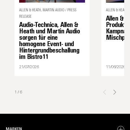
ALLEN & HEATH, MARTIN AUDIO / PRESS
ALLEN & HEATH 
RELEASE
Allen & H
Audio-Technica, Allen &
Produkti
Heath und Martin Audio
Kampnage
sorgen für eine
Mischpul
homogene Event- und
Hintergrundbeschallung
im Bistro11
21/07/2026
11/06/2026
1
/
6
MARKEN