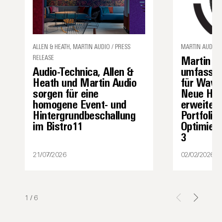
ALLEN & HEATH, MARTIN AUDIO / PRESS
MARTIN AUDIO 
RELEASE
Martin Au
Audio-Technica, Allen &
umfassen
Heath und Martin Audio
für Wavef
sorgen für eine
Neue Har
homogene Event- und
erweiter
Hintergrundbeschallung
Portfolio
im Bistro11
Optimier
3
21/07/2026
02/02/2026
1
/
6