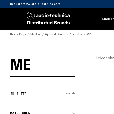
Besuche www.audio-technica.com
MARKE
Home Page
Marken
Optimal Audio
Produkte
ME
Leider oh
ME
0 Resultate
FILTER
KATEGORIEN