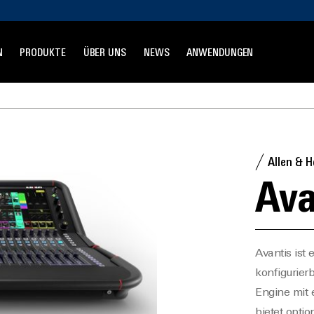
N
PRODUKTE
ÜBER UNS
NEWS
ANWENDUNGEN
Allen & 
Ava
Avantis ist
konfigurier
Engine mit 
bietet opti