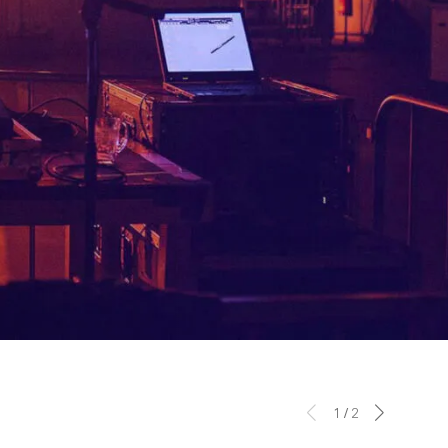
1
/
2