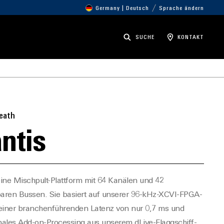
Germany | Deutsch
Sprache ändern
SUCHE
KONTAKT
Heath
ntis
 eine Mischpult-Plattform mit 64 Kanälen und 42
baren Bussen. Sie basiert auf unserer 96-kHz-XCVI-FPGA-
einer branchenführenden Latenz von nur 0,7 ms und
onales Add-on-Processing aus unserem dLive-Flaggschiff-