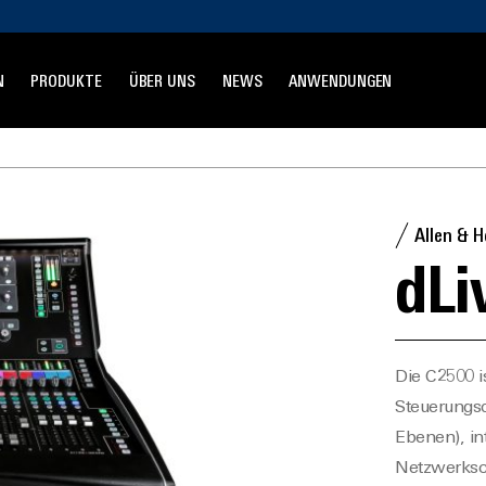
N
PRODUKTE
ÜBER UNS
NEWS
ANWENDUNGEN
Allen & 
dLi
Die C2500 i
Steuerungso
Ebenen), in
Netzwerksch