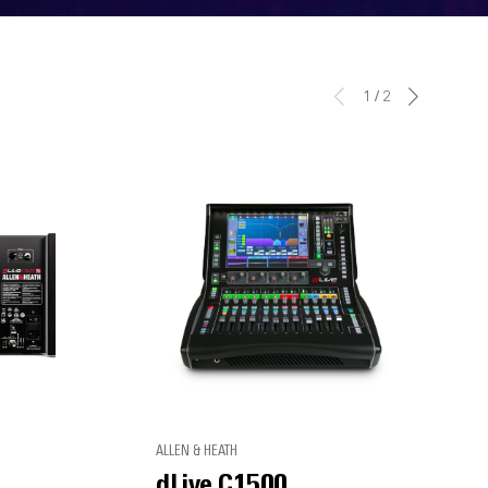
1
/
2
ALLEN & HEATH
dLive C1500