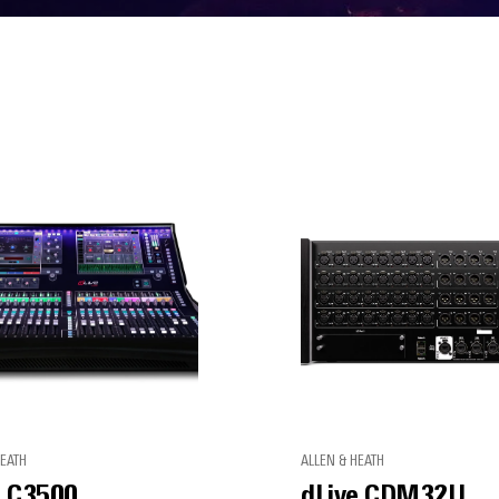
HEATH
ALLEN & HEATH
e C3500
dLive CDM32U