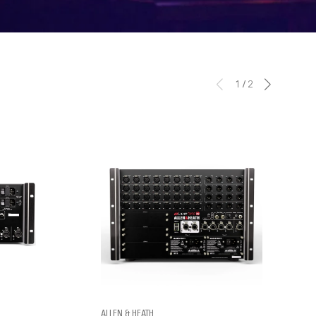
1
/
2
ALLEN & HEATH