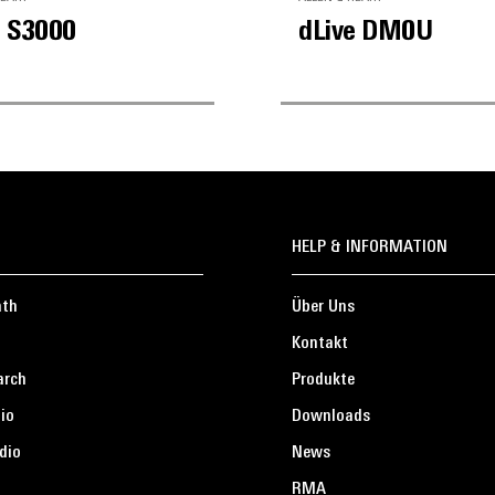
e S3000
dLive DM0U
HELP & INFORMATION
ath
Über Uns
Kontakt
arch
Produkte
io
Downloads
dio
News
RMA