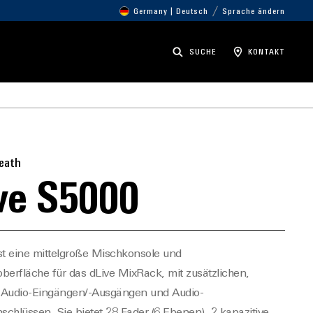
Germany | Deutsch
Sprache ändern
SUCHE
KONTAKT
Heath
ve S5000
st eine mittelgroße Mischkonsole und
berfläche für das
dLive
MixRack
, mit zusätzlichen,
n Audio-Eingängen/-Ausgängen und Audio-
schlüssen.
Sie bietet 28 Fader (6 Ebenen),
2
kapazitive