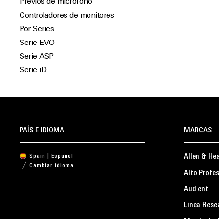
Previos de micrófono
Controladores de monitores
Por Series
Serie EVO
Serie ASP
Serie iD
PAÍS E IDIOMA
MARCAS
Allen & He
Spain | Español
Cambiar idioma
Alto Profes
Audient
Linea Rese