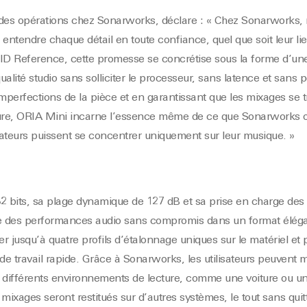
r des opérations chez Sonarworks, déclare : « Chez Sonarworks, 
à entendre chaque détail en toute confiance, quel que soit leur li
ID Reference, cette promesse se concrétise sous la forme d’une 
alité studio sans solliciter le processeur, sans latence et sans p
 imperfections de la pièce et en garantissant que les mixages se 
ure, ORIA Mini incarne l’essence même de ce que Sonarworks off
réateurs puissent se concentrer uniquement sur leur musique. »
2 bits, sa plage dynamique de 127 dB et sa prise en charge des
e des performances audio sans compromis dans un format élégan
er jusqu’à quatre profils d’étalonnage uniques sur le matériel e
x de travail rapide. Grâce à Sonarworks, les utilisateurs peuvent
 différents environnements de lecture, comme une voiture ou un
mixages seront restitués sur d’autres systèmes, le tout sans quit