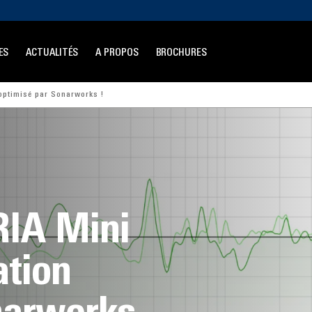
ES
ACTUALITÉS
A PROPOS
BROCHURES
 optimisé par Sonarworks !
RIA Mini
ation