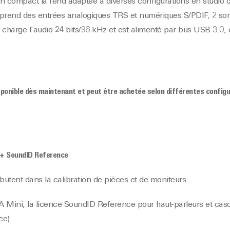
ign compact la rend adaptée à diverses configurations en studio o
mprend des entrées analogiques TRS et numériques S/PDIF, 2 sort
n charge l’audio 24 bits/96 kHz et est alimenté par bus USB 3.
sponible dès maintenant et peut être achetée selon différentes configur
i + SoundID Reference
débutent dans la calibration de pièces et de moniteurs.
A Mini, la licence SoundID Reference pour haut-parleurs et cas
e).