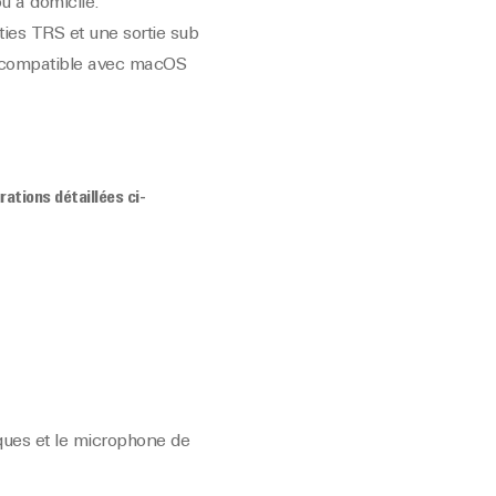
u à domicile.
ies TRS et une sortie sub
0, compatible avec macOS
ations détaillées ci-
ques et le microphone de