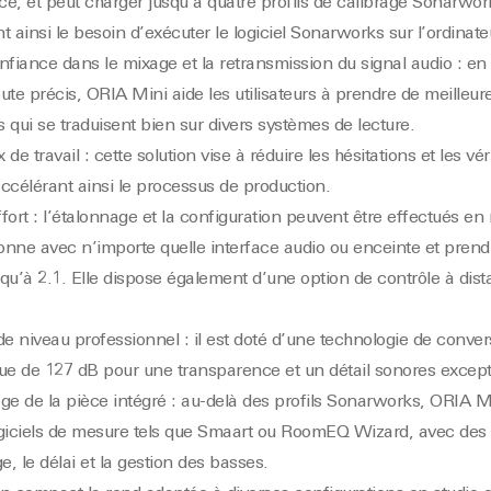
èce, et peut charger jusqu’à quatre profils de calibrage Sonarwo
t ainsi le besoin d’exécuter le logiciel Sonarworks sur l’ordinat
nfiance dans le mixage et la retransmission du signal audio : en
e précis, ORIA Mini aide les utilisateurs à prendre de meilleur
 qui se traduisent bien sur divers systèmes de lecture.
x de travail : cette solution vise à réduire les hésitations et les v
ccélérant ainsi le processus de production.
fort : l’étalonnage et la configuration peuvent être effectués e
ionne avec n’importe quelle interface audio ou enceinte et pren
usqu’à 2.1. Elle dispose également d’une option de contrôle à di
 niveau professionnel : il est doté d’une technologie de conver
e de 127 dB pour une transparence et un détail sonores except
age de la pièce intégré : au-delà des profils Sonarworks, ORIA 
logiciels de mesure tels que Smaart ou RoomEQ Wizard, avec d
ge, le délai et la gestion des basses.