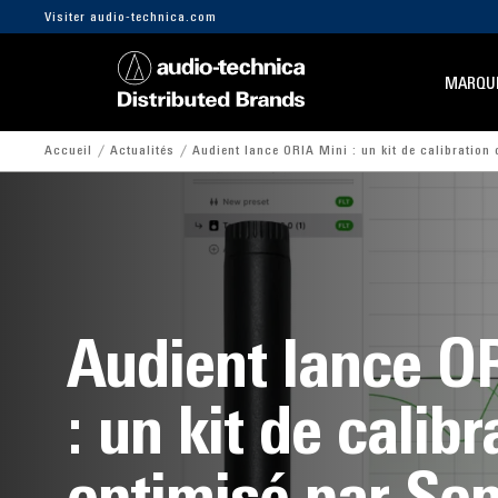
Visiter audio-technica.com
MARQU
Accueil
Actualités
Audient lance ORIA Mini : un kit de calibration
Audient lance O
: un kit de calibr