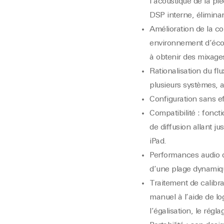
l’acoustique de la pi
DSP interne, éliminan
Amélioration de la co
environnement d’écout
à obtenir des mixages
Rationalisation du flu
plusieurs systèmes, a
Configuration sans ef
Compatibilité : fonct
de diffusion allant j
iPad.
Performances audio de
d’une plage dynamiqu
Traitement de calibr
manuel à l’aide de 
l’égalisation, le régla