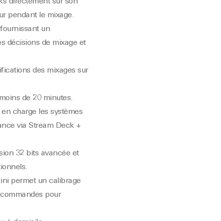
rks directement sur son
eur pendant le mixage.
 fournissant un
es décisions de mixage et
érifications des mixages sur
n moins de 20 minutes.
d en charge les systèmes
stance via Stream Deck +
sion 32 bits avancée et
ionnels.
Mini permet un calibrage
es commandes pour