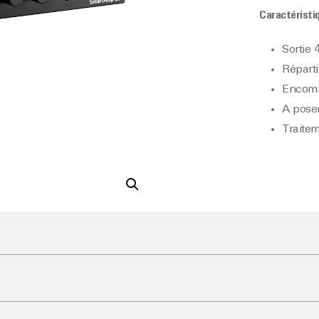
Caractéristi
Sortie
Réparti
Encomb
A pose
Traitem