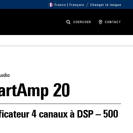
France | Français
Changer la langue
CHERCHER
CONTACT
Audio
artAmp 20
ficateur 4 canaux à DSP – 500