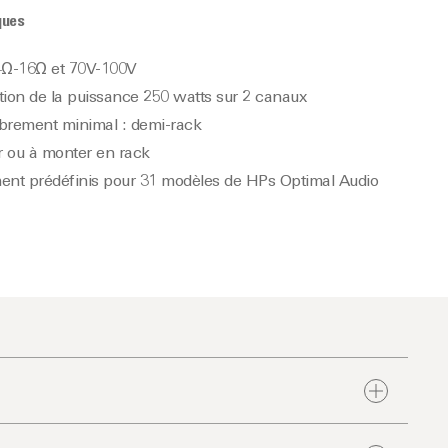
ques
 4Ω-16Ω et 70V-100V
tion de la puissance 250 watts sur 2 canaux
rement minimal : demi-rack
r ou à monter en rack
ent prédéfinis pour 31 modèles de HPs Optimal Audio