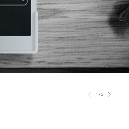
1
/
2