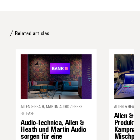
Related articles
ALLEN & HEATH, MARTIN AUDIO / PRESS
ALLEN & HEATH 
RELEASE
Allen & H
Audio-Technica, Allen &
Produkti
Heath und Martin Audio
Kampnage
sorgen für eine
Mischpul