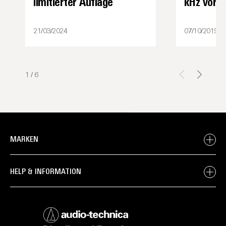
limitierter Auflage
kHz vor
21/03/2024
07/10/2019
1
/
6
MARKEN
HELP & INFORMATION