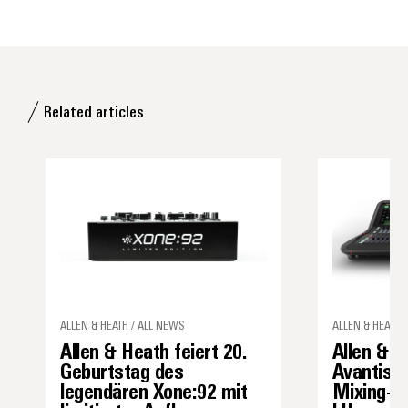
Related articles
ALLEN & HEATH / ALL NEWS
ALLEN & HEATH /
Allen & Heath feiert 20.
Allen & H
Geburtstag des
Avantis d
legendären Xone:92 mit
Mixing-S