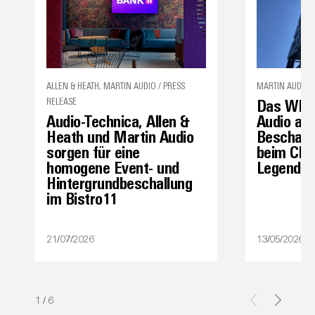
ALLEN & HEATH, MARTIN AUDIO / PRESS
MARTIN AUDIO /
RELEASE
Das WPS 
Audio-Technica, Allen &
Audio als
Heath und Martin Audio
Beschall
sorgen für eine
beim Char
homogene Event- und
Legenden 
Hintergrundbeschallung
im Bistro11
21/07/2026
13/05/2026
1
/
6