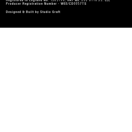
Registered in England No. 1385176, VAT No. 233 0110 35. EEE
Producer Registration Number - WEE/CD0057TS
Designed & Built by
Studio Graft