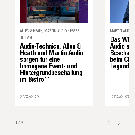
ALLEN & HEATH, MARTIN AUDIO / PRESS
MARTIN AUDIO /
RELEASE
Das WPS 
Audio-Technica, Allen &
Audio als
Heath und Martin Audio
Beschall
sorgen für eine
beim Char
homogene Event- und
Legenden 
Hintergrundbeschallung
im Bistro11
21/07/2026
13/05/2026
1
/
6