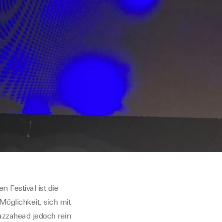
n Festival
ist die
öglichkeit, sich mit
Jazzahead
jedoch
rein