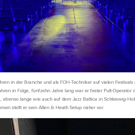
ahren in der Branche
und als FOH-Techniker auf vielen Festivals
Jahren in Folge
,
f
ünfzehn Jahre lang war er fester Pult-Operator 
ch, ebenso lange wie auch auf dem Jazz Baltica in Schleswig-Hol
emen stellt er sein Allen & Heath Setup näher vor.