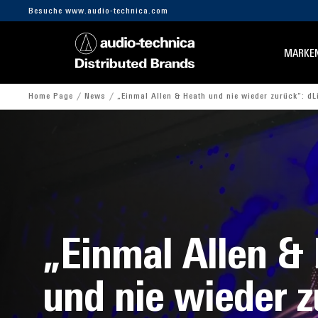
Besuche www.audio-technica.com
MARKE
Home Page
News
„Einmal Allen & Heath und nie wieder zurück“: dL
„Einmal Allen &
und nie wieder z