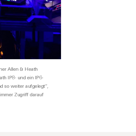
ner Allen & Heath
th IP8- und ein IP6-
nd so weiter
auf
gelegt“,
 immer Zugriff darauf