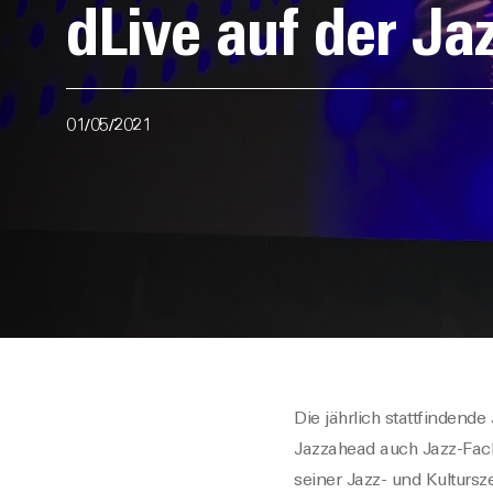
dLive auf der Ja
01/05/2021
Die jährlich stattfindend
Jazzahead auch Jazz-Fach
seiner Jazz- und Kulturs