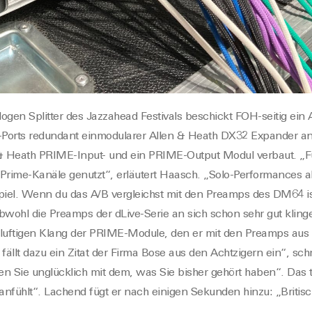
ogen Splitter
des Jazzahead Festivals beschickt FOH-seitig ein
Ports redundant ein
modularer Allen & Heath
DX32
Expander
an
& Heath
PRIME-Input- und ein PRIME-
Output Modul
verbaut.
„F
e Prime-Kanäle genutzt“, erläutert Haasch. „Solo-Performances 
iel
. Wenn du das A/B vergleichst mit den Preamps des DM64 is
Obwohl die Preamps der dLive-Serie an sich schon
sehr gut
kling
luftigen
Klang der PRIME-Module
, den er
mit den Preamps aus 
fällt
dazu
ein Zitat der Firma Bose aus den Achtzigern ein“, sc
n Sie unglücklich mit dem, was Sie
bisher
gehört haben“. Das t
nfühlt
“.
Lachend fügt er nach einigen Sekunden hinzu: „Britis