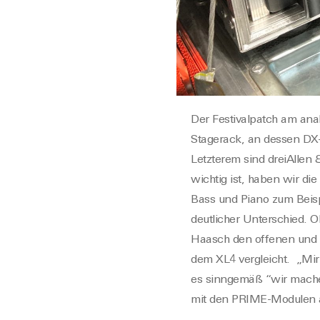
Der Festivalpatch
am anal
Stagerack,
an dessen DX-
Letzterem sind drei
Allen 
wichtig ist, haben wir di
Bass und Piano
zum Beisp
deutlicher Unterschied. 
Haasch d
en
offenen und 
dem XL
4
vergleicht
. „Mir 
es sinngemäß
“
wir mache
mit den PRIME-Modulen a