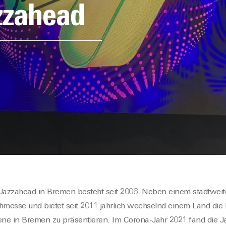
zzahead
e Jazzahead in Bremen besteht seit 2006.
Neben einem stadtweite
messe und bietet seit 2011 jährlich wechselnd einem Land die M
zene in Bremen zu präsentieren. Im
Corona-Jahr
2021 fand die 