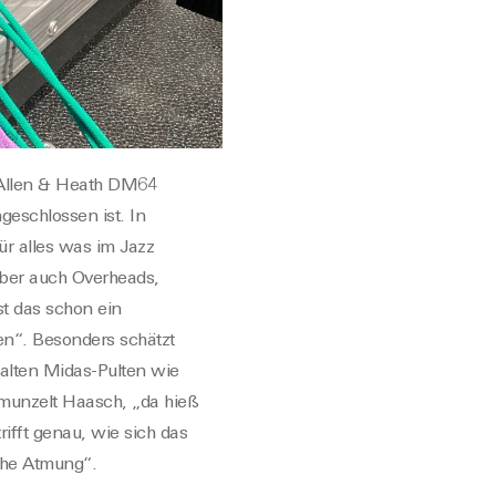
 Allen & Heath DM64
geschlossen ist
. In
ür alles was im Jazz
aber auch Overheads,
t das schon ein
en
“.
Besonders schätzt
alten Midas-Pulten wie
hmunzelt Haasch, „da hieß
rifft
genau
, wie sich das
che Atmung“.