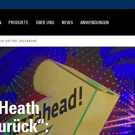
N
PRODUKTE
ÜBER UNS
NEWS
ANWENDUNGEN
ive auf der Jazzahead
 Heath
urück“: