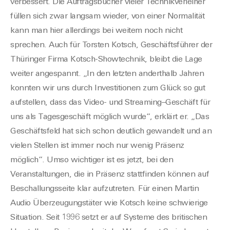
verbessert. Die Auftragsbücher vieler Technikverleiher
füllen sich
zwa
r langsam wieder, von einer Normalität
kann man hier allerdings bei
w
eitem noch nic
ht
sprechen. Auch für Torsten Kotsch, Geschäftsführer de
r
Thüringer Firma Kotsch-Showtechnik, bleibt die Lage
weiter angespannt. „In den letzten anderthalb Jahren
konnte
n wi
r uns durch Investitionen zum Glück so gut
aufstellen, dass das Video- und
Streaming
–
Geschäft
für
uns als Tagesgeschäft möglich wurde“, erklärt
er
. „Das
Geschäftsfeld hat sich schon deutlich gewandelt und an
vielen Stellen ist immer noch nur wenig P
räsenz
möglich“
.
Umso wichtiger ist es jetzt, bei den
Veranstaltungen, die in Präsenz s
tattfinden können auf
Beschallungsseite klar aufzutreten. Für einen Martin
Audio Überzeugungstäter wie Kotsch keine schwierige
Situation. Seit 1996 setzt er auf Systeme
des bri
tischen