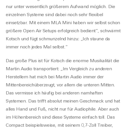
n
ur unter wesentlich größerem Aufwand möglich. Die
einzelnen Systeme sind dabei noch sehr flexibel
einsetzbar. Mit einem MLA Mini haben wir selbst schon
größere Open Air
Setups er
folgreich bedient“, schwärmt
Kotsch und fügt schmunzelnd hinzu: „Ich staune da
immer noch jedes Mal selbst.“
Das große Plus ist für Kotsch die enorme Musikalität die
Martin Audio transportiert: „Im Vergleich zu anderen
Herstellern hat mich bei M
artin Aud
io immer der
Mittenbereich
überzeugt
, vor allem die unteren Mitten
.
Das vermi
sse ich häufig bei anderen namhaften
Systemen. Das trifft absolut meinen Geschmack
und
hat
alles Hand und
Fuß
, nicht nur für Audiophile
. Aber auch
im Höhenbereich s
ind diese Syste
me einfach toll. Das
Compact beispielsweise, mit seinem 0,7-Zoll
Treiber,