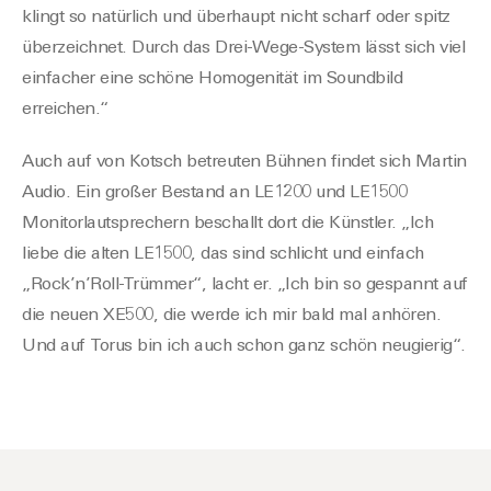
klingt so natürlich und
überhaupt
nicht scharf oder spitz
überzeichnet.
Durch
das Drei-Wege-System lässt sich viel
einfacher eine schöne Homogenität im Soundbild
errei
chen.“
Auch a
uf von Kotsch betreuten Bühnen findet sich Martin
Audio. Ein groß
er Bestand an LE1200 und LE1500
Monitorlautsprechern beschallt dort die Künstler. „Ich
liebe die alten LE1500, das sind schlicht und einfach
„Rock’n’Roll-Trümmer“, lacht
er
. „Ich bin so gespa
nnt auf
die neuen XE500, die werde ich mir bald mal anhören
.
Und auf Torus bin ich auch schon ganz schön neugierig“.