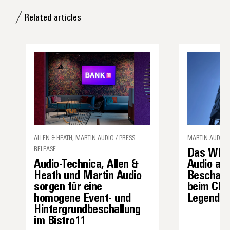
Related articles
ALLEN & HEATH, MARTIN AUDIO / PRESS
MARTIN AUDIO /
RELEASE
Das WPS 
Audio-Technica, Allen &
Audio als
Heath und Martin Audio
Beschall
sorgen für eine
beim Char
homogene Event- und
Legenden 
Hintergrundbeschallung
im Bistro11