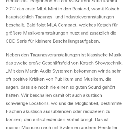
Herstellers. Beginnend mit der Wavefront Serie k
ommt
2012 das erste MLA Mi
ni in den Bestand, womit Kotsch
hauptsächlich Tagungs- und Industrieveranstaltungen
beschallt. Bald folgt
MLA Compact, welches Kotsch für
größere Musikveranst
altungen nutzt u
nd zusätzlich die
CDD Serie für kleinere Beschallungsaufgaben.
Neben
de
n
Tagungsveranstaltungen ist klassische Musik
das zweite große Geschäftsfeld von Kotsch-Showtechnik.
„Mit den Martin Audio Systemen bekommen wir da sehr
oft
positive
K
ritiken vo
n
Publ
ikum und
Musikern
, die
sagen, dass sie noch nie
einen
so guten Sound gehört
h
ä
tten
. Wir beschallen damit oft auch akustisch
schwierige
Locations, wo uns die Möglichkeit, bestimmte
Flächen akustisch auszublenden oder reduzieren zu
können, den entsc
heidenden
Vorteil bringt. Das ist
meiner Meinung nach mit Systemen anderer Hersteller