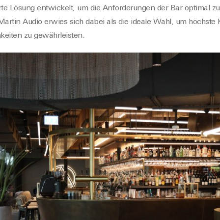
te Lösung entwickelt, um die Anforderungen de
r Bar
optimal zu
Martin Audio
erwies sich dabei als die ideale Wahl, um höchste 
hkeiten zu gewährleisten.