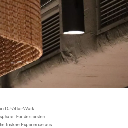
gen DJ-After-Work
osphäre.
Für den ersten
The
Instore
Experience
aus