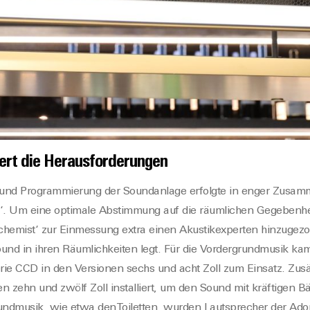
ert die Herausforderungen
 und Programmierung der Soundanlage erfolgte in enger Zusam
t‘. Um eine optimale Abstimmung auf die räumlichen Gegebenhe
chemist‘ zur Einmessung extra einen Akustikexperten hinzugezog
ound in ihren Räumlichkeiten legt. Für die Vordergrundmusik ka
rie CCD in den Versionen sechs und acht Zoll zum Einsatz. Zu
n zehn und zwölf Zoll installiert, um den Sound mit kräftigen B
rundmusik, wie etwa denToiletten, wurden Lautsprecher der Ador