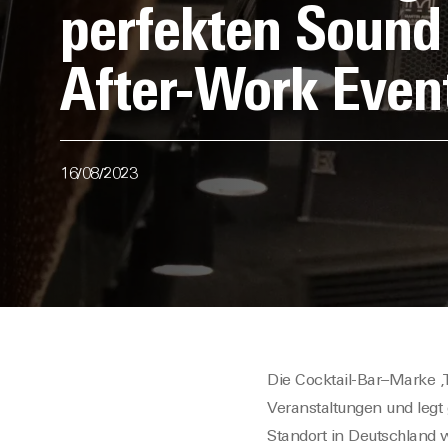
perfekten Sound
After-Work Even
16/08/2023
Die
Cocktail-
Bar
–
Marke
‚
Veranstaltungen und legt
Standort in Deutschland