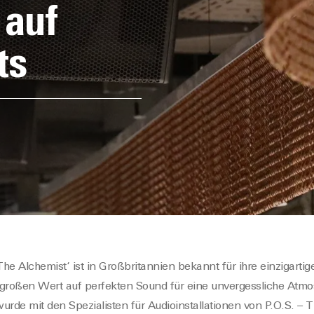
 auf
ts
The Alchemist
‘
ist
in Großbritannien
bekannt für ihre einzigarti
 großen Wert auf perfekten Sound für eine unvergessliche Atm
 wurde m
it den Spezialisten für Audioinstallationen von
P.O.S. – 