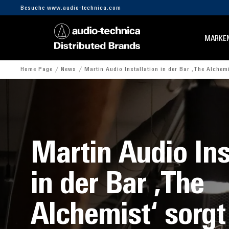
Besuche www.audio-technica.com
MARKE
Home Page
News
Martin Audio Installation in der Bar ‚The Alchemi
Martin Audio Ins
in der Bar ‚The
Alchemist‘ sorgt