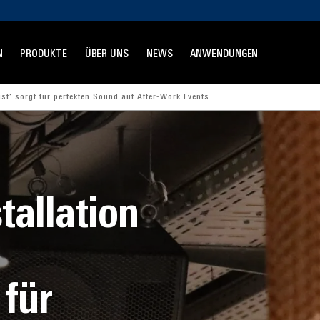
N
PRODUKTE
ÜBER UNS
NEWS
ANWENDUNGEN
st‘ sorgt für perfekten Sound auf After-Work Events
tallation
 für