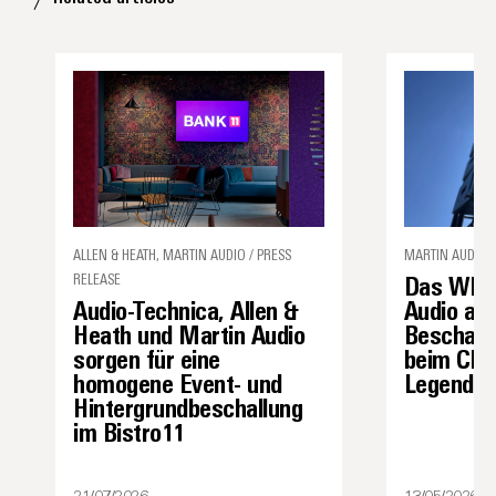
ALLEN & HEATH, MARTIN AUDIO / PRESS
MARTIN AUDIO /
RELEASE
Das WPS 
Audio-Technica, Allen &
Audio als
Heath und Martin Audio
Beschall
sorgen für eine
beim Char
homogene Event- und
Legenden 
Hintergrundbeschallung
im Bistro11