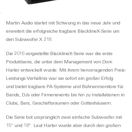
Martin Audio startet mit Schwung in das neue Jahr und
erweitert die
erfolgreiche tragbare
BlacklineX-Serie um
den Subwoofer X 218.
Die 2016 vorgestel
l
te Blac
k
lineX-Serie
war die erste
Produktserie, die unter dem Management von Dom
Harter entwickelt wurde. Mit ihrem hervorragenden Preis-
Leistungs-Verhältnis war sie sofort ein großer Erfolg
und
bietet tragbare
PA-Systeme und
Bühnenmonitore für
Bands, DJs oder Firmenevents bis
hin
zu Installationen in
Clubs, Bars, Geschäftsräumen oder Gotteshäusern
.
Die Serie bo
t ursprünglich
zwei einfache Subwoofer mit
15“ und 18“. Laut Harter wurde aber durch den großen