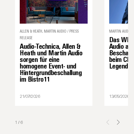
ALLEN & HEATH, MARTIN AUDIO / PRESS
MARTIN AUDIO /
RELEASE
Das WPS 
Audio-Technica, Allen &
Audio als
Heath und Martin Audio
Beschall
sorgen für eine
beim Char
homogene Event- und
Legenden 
Hintergrundbeschallung
im Bistro11
21/07/2026
13/05/2026
1
/
6