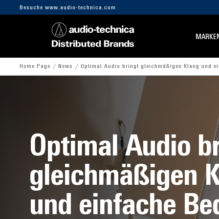
Besuche www.audio-technica.com
MARKE
Home Page
News
Optimal Audio bringt gleichmäßigen Klang und e
Optimal Audio br
gleichmäßigen K
und einfache Be