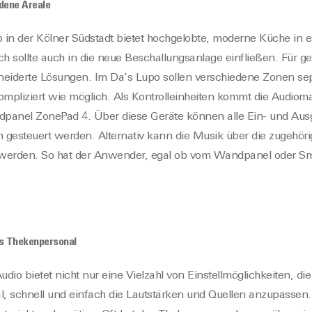
edene Areale
 in der Kölner Südstadt bietet hochgelobte, moderne Küche in 
 sollte auch in die neue Beschallungsanlage einfließen. Für gen
eiderte Lösungen. Im Da’s Lupo sollen verschiedene Zonen sep
mpliziert wie möglich. Als Kontrolleinheiten kommt die Audioma
anel ZonePad 4. Über diese Geräte können alle Ein- und Ausg
 gesteuert werden. Alternativ kann die Musik über die zugeh
t werden. So hat der Anwender, egal ob vom Wandpanel oder Sma
as Thekenpersonal
dio bietet nicht nur eine Vielzahl von Einstellmöglichkeiten, die
, schnell und einfach die Lautstärken und Quellen anzupassen.