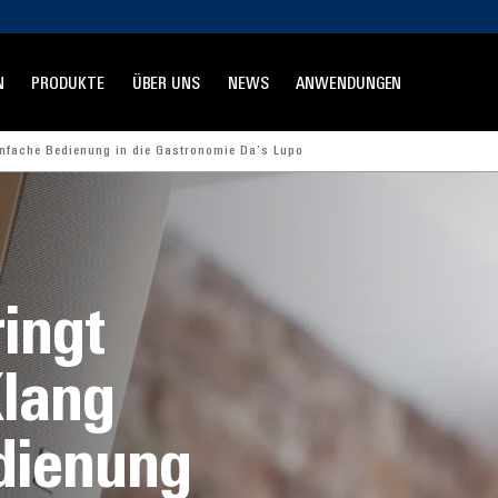
N
PRODUKTE
ÜBER UNS
NEWS
ANWENDUNGEN
infache Bedienung in die Gastronomie Da’s Lupo
ingt
lang
dienung