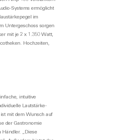
Audio-Systems ermöglicht
laustärkepegel im
 Im Untergeschoss sorgen
r mit je 2 x 1.350 Watt,
scotheken. Hochzeiten,
nfache, intuitive
ividuelle Lautstärke-
o ist mit dem Wunsch auf
se der Gastronomie
n Händler. „Diese