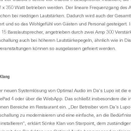
e 2 x 350 Watt betrieben werden. Der lineare Frequenzgang des 
chon bei niedrigen Lautstärken. Dadurch wird auch der Gesamt
ert und so das Wohlgefühl von Gästen und Personal gesteigert.
 15 Basslautsprecher, angetrieben durch zwei Amp 300 Verstärke
schallung auch bei höheren Lautstärkepegeln, ähnlich wie in Di
eranstaltungen können so ausgelassen gefeiert werden.
-Klang
er neuen Systemlösung von Optimal Audio im Da’s Lupo ist die ei
Pad 4 oder über die WebApp. Das schließt insbesondere die ind
denen Bereiche im Restaurant ein. „Der Betreiber vom Da’s Lup
hallung zu modernisieren und eine einfache, an die Bedürfnis
nstallieren“, erklärt Sönke Klan von Starpoint, dem zuständige