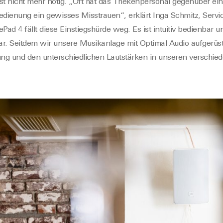
ist nicht mehr nötig. „Oft hat das Thekenpersonal gegenüber 
dienung ein gewisses Misstrauen“, erklärt Inga Schmitz, Servic
ad 4 fällt diese Einstiegshürde weg. Es ist intuitiv bedienbar u
ar. Seitdem wir unsere Musikanlage mit Optimal Audio aufgerüst
ng und den unterschiedlichen Lautstärken in unseren verschie