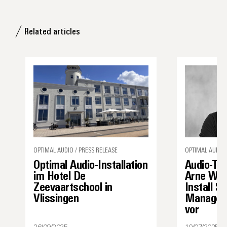
Related articles
OPTIMAL AUDIO / PRESS RELEASE
OPTIMAL AUDIO 
Optimal Audio-Installation
Audio-Tec
im Hotel De
Arne Weit
Zeevaartschool in
Install S
Vlissingen
Manager 
vor