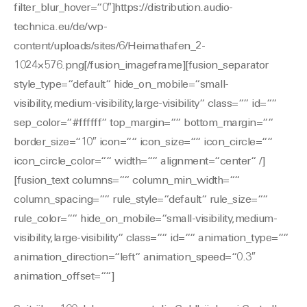
filter_blur_hover=“0″]https://distribution.audio-
technica.eu/de/wp-
content/uploads/sites/6/Heimathafen_2-
1024×576.png[/fusion_imageframe][fusion_separator
style_type=“default“ hide_on_mobile=“small-
visibility,medium-visibility,large-visibility“ class=““ id=““
sep_color=“#ffffff“ top_margin=““ bottom_margin=““
border_size=“10″ icon=““ icon_size=““ icon_circle=““
icon_circle_color=““ width=““ alignment=“center“ /]
[fusion_text columns=““ column_min_width=““
column_spacing=““ rule_style=“default“ rule_size=““
rule_color=““ hide_on_mobile=“small-visibility,medium-
visibility,large-visibility“ class=““ id=““ animation_type=““
animation_direction=“left“ animation_speed=“0.3″
animation_offset=““]