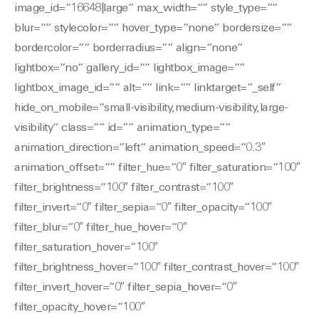
image_id=“16648|large“ max_width=““ style_type=““
blur=““ stylecolor=““ hover_type=“none“ bordersize=““
bordercolor=““ borderradius=““ align=“none“
lightbox=“no“ gallery_id=““ lightbox_image=““
lightbox_image_id=““ alt=““ link=““ linktarget=“_self“
hide_on_mobile=“small-visibility,medium-visibility,large-
visibility“ class=““ id=““ animation_type=““
animation_direction=“left“ animation_speed=“0.3″
animation_offset=““ filter_hue=“0″ filter_saturation=“100″
filter_brightness=“100″ filter_contrast=“100″
filter_invert=“0″ filter_sepia=“0″ filter_opacity=“100″
filter_blur=“0″ filter_hue_hover=“0″
filter_saturation_hover=“100″
filter_brightness_hover=“100″ filter_contrast_hover=“100″
filter_invert_hover=“0″ filter_sepia_hover=“0″
filter_opacity_hover=“100″