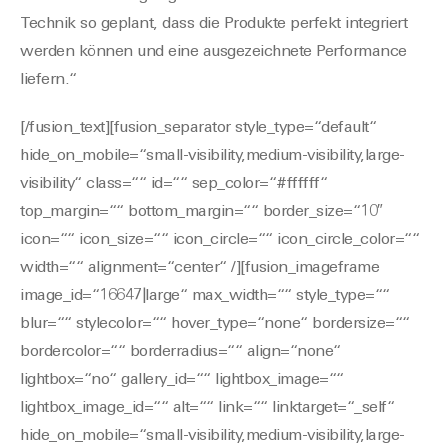
Technik so geplant, dass die Produkte perfekt integriert
werden können und eine ausgezeichnete Performance
liefern.“
[/fusion_text][fusion_separator style_type=“default“
hide_on_mobile=“small-visibility,medium-visibility,large-
visibility“ class=““ id=““ sep_color=“#ffffff“
top_margin=““ bottom_margin=““ border_size=“10″
icon=““ icon_size=““ icon_circle=““ icon_circle_color=““
width=““ alignment=“center“ /][fusion_imageframe
image_id=“16647|large“ max_width=““ style_type=““
blur=““ stylecolor=““ hover_type=“none“ bordersize=““
bordercolor=““ borderradius=““ align=“none“
lightbox=“no“ gallery_id=““ lightbox_image=““
lightbox_image_id=““ alt=““ link=““ linktarget=“_self“
hide_on_mobile=“small-visibility,medium-visibility,large-