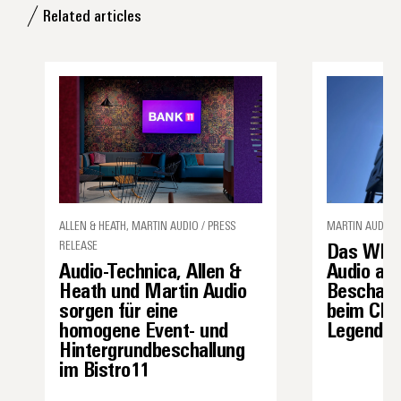
Related articles
ALLEN & HEATH, MARTIN AUDIO / PRESS
MARTIN AUDIO /
RELEASE
Das WPS 
Audio-Technica, Allen &
Audio als
Heath und Martin Audio
Beschall
sorgen für eine
beim Char
homogene Event- und
Legenden 
Hintergrundbeschallung
im Bistro11