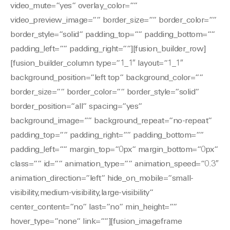
video_mute=“yes“ overlay_color=““
video_preview_image=““ border_size=““ border_color=““
border_style=“solid“ padding_top=““ padding_bottom=““
padding_left=““ padding_right=““][fusion_builder_row]
[fusion_builder_column type=“1_1″ layout=“1_1″
background_position=“left top“ background_color=““
border_size=““ border_color=““ border_style=“solid“
border_position=“all“ spacing=“yes“
background_image=““ background_repeat=“no-repeat“
padding_top=““ padding_right=““ padding_bottom=““
padding_left=““ margin_top=“0px“ margin_bottom=“0px“
class=““ id=““ animation_type=““ animation_speed=“0.3″
animation_direction=“left“ hide_on_mobile=“small-
visibility,medium-visibility,large-visibility“
center_content=“no“ last=“no“ min_height=““
hover_type=“none“ link=““][fusion_imageframe