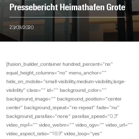
Pressebericht Heimathafen Grote
23/09/2020
[fusion_builder_container hundred_percent=“no“
equal_height_columns=“no“ menu_anchor=““
hide_on_mobile=“small-visibility,medium-visibility,large-
visibility“ class=““ id=““ background_color=““
background_image=““ background_position=“center
center“ background_repeat=“no-repeat“ fade=“no“
background_parallax=“none“ parallax_speed=“0.3″
video_mp4=““ video_webm=““ video_ogv=““ video_url=““
video_aspect_ratio=“16:9″ video_loop=“yes“