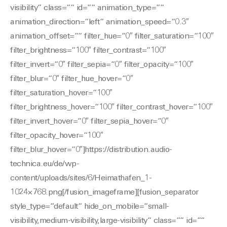
visibility“ class=““ id=““ animation_type=““
animation_direction=“left“ animation_speed=“0.3″
animation_offset=““ filter_hue=“0″ filter_saturation=“100″
filter_brightness=“100″ filter_contrast=“100″
filter_invert=“0″ filter_sepia=“0″ filter_opacity=“100″
filter_blur=“0″ filter_hue_hover=“0″
filter_saturation_hover=“100″
filter_brightness_hover=“100″ filter_contrast_hover=“100″
filter_invert_hover=“0″ filter_sepia_hover=“0″
filter_opacity_hover=“100″
filter_blur_hover=“0″]https://distribution.audio-
technica.eu/de/wp-
content/uploads/sites/6/Heimathafen_1-
1024×768.png[/fusion_imageframe][fusion_separator
style_type=“default“ hide_on_mobile=“small-
visibility,medium-visibility,large-visibility“ class=““ id=““