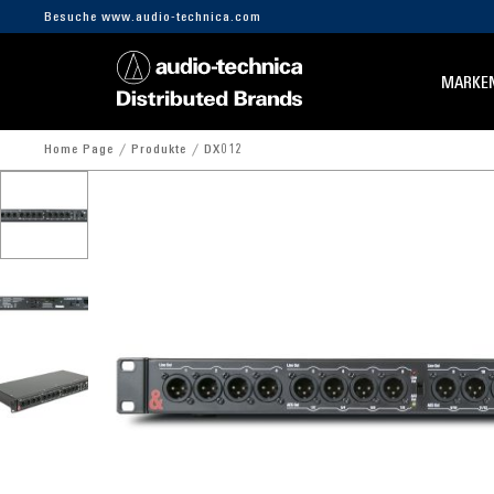
Besuche www.audio-technica.com
MARKE
Home Page
Produkte
DX012