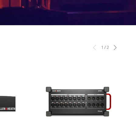
1
/
2