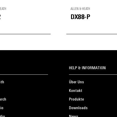
HEATH
ALLEN & HEATH
2
DX88-P
HELP & INFORMATION
ath
Über Uns
Kontakt
arch
Produkte
io
Downloads
dio
News