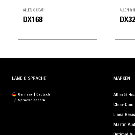
ALLEN & HEATH
ALLEN & 
DX168
DX3
LAND & SPRACHE
MARKEN
Allen & He
Germany | Deutsch
Sprache ändern
Clear-Com
Linea Rese
Martin Aud
Optimal Au