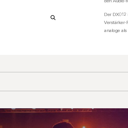
den Audio-
Der DX012 i
Verstärker-
analoge als