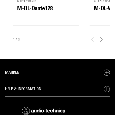
ALLEN & HEATH
ALLEN & HEATH
M-DL-Dante128
M-DL-Wa
1
/
6
MARKEN
HELP & INFORMATION