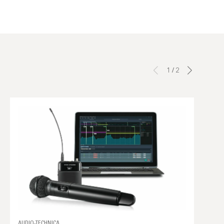
1
/
2
AUDIO-TECHNICA