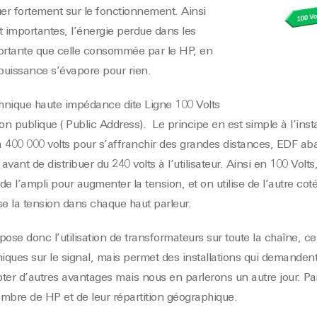
uer fortement sur le fonctionnement. Ainsi
t importantes, l’énergie perdue dans les
portante que celle consommée par le HP, en
 puissance s’évapore pour rien.
chnique haute impédance dite Ligne 100 Volts
on publique ( Public Address). Le principe en est simple à l’inst
’à 400 000 volts pour s’affranchir des grandes distances, EDF aba
vant de distribuer du 240 volts à l’utilisateur. Ainsi en 100 Volt
de l’ampli pour augmenter la tension, et on utilise de l’autre coté
se la tension dans chaque haut parleur.
ose donc l’utilisation de transformateurs sur toute la chaîne, c
oniques sur le signal, mais permet des installations qui demande
r d’autres avantages mais nous en parlerons un autre jour. Par
nombre de HP et de leur répartition géographique.