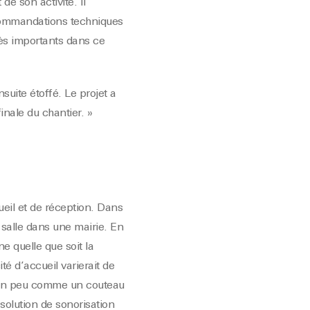
e son activité. Il
recommandations techniques
ès importants dans ce
uite étoffé. Le projet a
inale du chantier. »
ueil et de réception. Dans
salle dans une mairie. En
e quelle que soit la
é d’accueil varierait de
f. Un peu comme un couteau
 solution de sonorisation