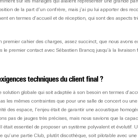
mment sur les mariages qui allaient représenter une grande part d
osition de la part d’un confrère, mais j’ai pu lui apporter des 
t en termes d’accueil et de réception, qui sont des aspects tr
n premier cahier des charges, assez succinct, que nous avons ens
 le premier contact avec Sébastien Brancq jusqu’à la livraison f
exigences techniques du client final ?
e solution globale qui soit adaptée à son besoin en termes d’acc
as les mêmes contraintes que pour une salle de concert ou une 
arité des espace, l’enjeu était de garantir une acoustique homogèn
ons pas de jauges très précises, mais nous savions que la capacit
l était essentiel de proposer un système polyvalent et évoluti
 ce qu’une partie Club, plutôt discothèque, soit pilotable avec une