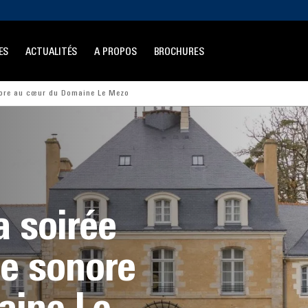
ES
ACTUALITÉS
A PROPOS
BROCHURES
onore au cœur du Domaine Le Mezo
a soirée
ce sonore