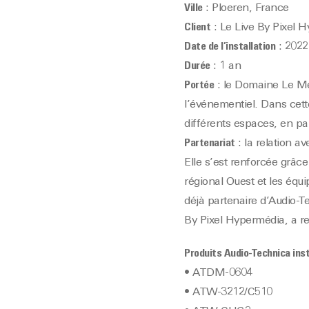
Ville
: Ploeren, France
Client
: Le Live By Pixel 
Date de l’installation
: 2022
Durée
: 1 an
Portée
: le Domaine Le Mez
l’événementiel. Dans cette
différents espaces, en par
Partenariat
: la relation a
Elle s’est renforcée grâce
régional Ouest et les équ
déjà partenaire d’Audio-T
By Pixel Hypermédia, a re
Produits Audio-Technica inst
• ATDM-0604
• ATW-3212/C510