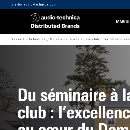
Visiter audio-technica.com
MARQU
Accueil
Actualités
Du séminaire à la soirée club : l’excellence s
Du séminaire à l
club : l’excellen