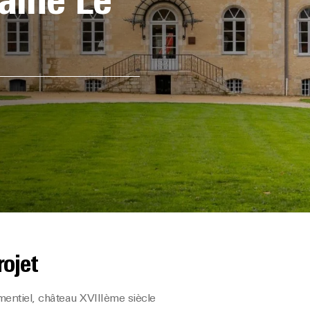
aine Le
rojet
ntiel, château XVIIIème siècle