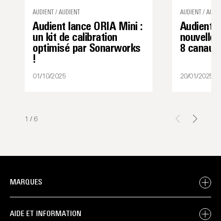
AUDIENT / AUDIENT
AUDIENT / AUDI
Audient lance ORIA Mini :
Audient 
un kit de calibration
nouvelle 
optimisé par Sonarworks
8 canaux 
!
01/10/2025
20/01/2025
1
/
6
MARQUES
AIDE ET INFORMATION