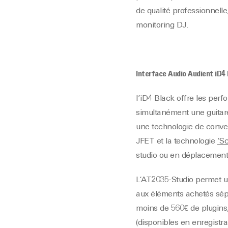
de qualité professionnell
monitoring DJ.
Interface Audio Audient iD4
l’iD4 Black offre les per
simultanément une guitare 
une technologie de conver
JFET et la technologie
‘Sc
studio ou en déplacement
L‘AT2035-Studio permet 
aux éléments achetés sépa
moins de 560€ de plugins,
(disponibles en enregistr