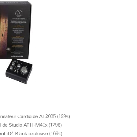
sateur Cardioïde AT2035 (199€)
l de Studio ATH-M40x (129€)
nt iD4 Black exclusive (169€)