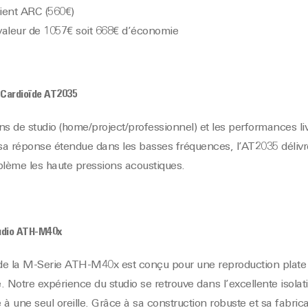
dient ARC (560€)
aleur de 1057€ soit 668€ d’économie
 Cardioïde AT2035
ns de studio (home/project/professionnel) et les performances liv
 sa réponse étendue dans les basses fréquences, l’AT2035 délivre
lème les haute pressions acoustiques.
udio ATH-M40x
de la M-Serie ATH-M40x est conçu pour une reproduction plate e
 Notre expérience du studio se retrouve dans l’excellente isolat
à une seul oreille. Grâce à sa construction robuste et sa fabrica