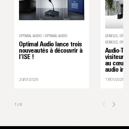
OPTIMAL AUDIO / OPTIMAL AUDIO
GENELEC, OPTIM
GENELEC, OPTIM
Optimal Audio lance trois
nouveautés à découvrir à
Audio-Tec
l’ISE !
visiteurs
au cœur 
audio iné
20/01/2025
17/01/2025
1
/
6