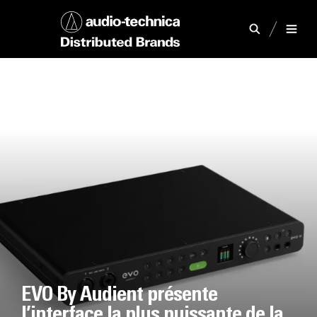
EVO By Audient présente
l’interface la plus puissante de la