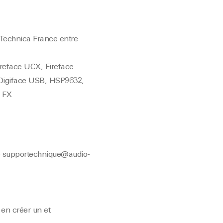
-Technica France entre
ireface UCX, Fireface
Digiface USB, HSP9632,
 FX
e
supportechnique@audio-
en créer un et