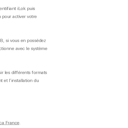
ntifiant iLok puis
m
pour activer votre
SB, si vous en possédez
nctionne avec le système
r les différents formats
 et l’installation du
ica France
.