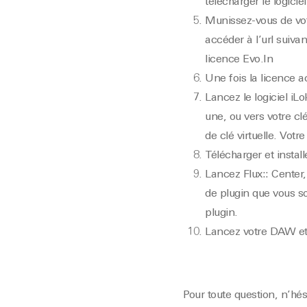
télécharger le logici
Munissez-vous de votr
accéder à l’url suivan
licence Evo.In
Une fois la licence ac
Lancez le logiciel iL
une, ou vers votre cl
de clé virtuelle. Votr
Télécharger et install
Lancez Flux:: Center,
de plugin que vous sou
plugin.
Lancez votre DAW et p
Pour toute question, n’hé