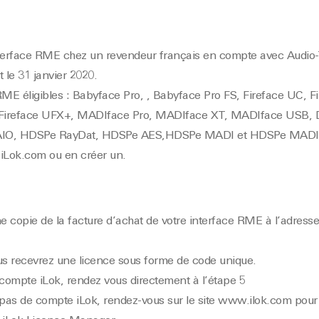
nterface RME chez un revendeur français en compte avec Audio
t le 31 janvier 2020.
RME éligibles : Babyface Pro, , Babyface Pro FS, Fireface UC, F
, Fireface UFX+, MADIface Pro, MADIface XT, MADIface USB, 
IO, HDSPe RayDat, HDSPe AES,HDSPe MADI et HDSPe MADI
e
iLok.com
ou en créer un.
e copie de la facture d’achat de votre interface RME à l’adress
ous recevrez une licence sous forme de code unique.
compte iLok, rendez vous directement à l’étape 5
pas de compte iLok, rendez-vous sur le site
www.ilok.com
pour 