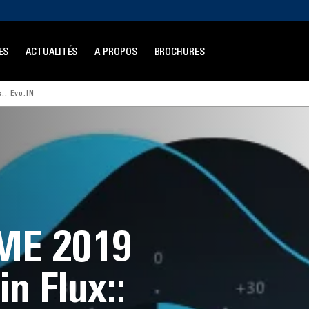
ES
ACTUALITÉS
A PROPOS
BROCHURES
:: Evo.IN
RME 2019
in Flux::