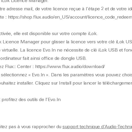
el iLok Licence Manager.
e adresse mail, de votre licence reçue à l’étape 2 et de votre ide
te :
https://shop.flux.audio/en_US/account/licence_code_redee
tivée, elle est disponible sur votre compte iLok.
ok Licence Manager pour glisser la licence vers votre clé iLok U
é virtuelle. La licence Evo.In ne nécessite de clé iLok USB et fo
e ordinateur fait ainsi office de dongle USB.
ez Flux:: Center :
https://www.flux.audio/download/
 sélectionnez « Evo.In ». Dans les paramètres vous pouvez choisi
haitez installer. Cliquez sur Install pour lancer le téléchargement
rofitez des outils de l’Evo.In
sitez pas à vous rapprocher du
support technique d’Audio-Techn