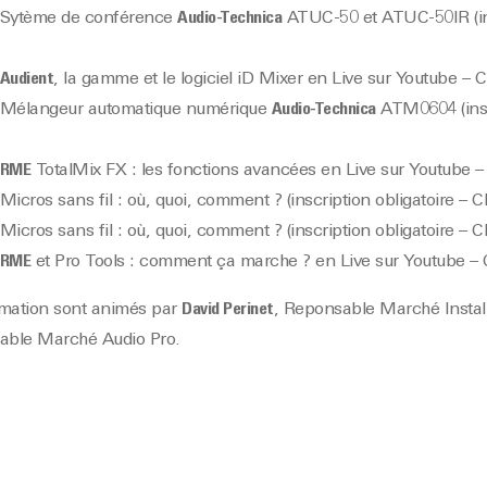
 : Sytème de conférence
Audio-Technica
ATUC-50 et ATUC-50IR
(
Audient
, la gamme et le logiciel iD Mixer en
Live sur Youtube – Cl
 : Mélangeur automatique numérique
Audio-Technica
ATM0604
(in
RME
TotalMix FX : les fonctions avancées en
Live sur Youtube – 
: Micros sans fil : où, quoi, comment ?
(inscription obligatoire – Cl
: Micros sans fil : où, quoi, comment ?
(inscription obligatoire – Cl
RME
et Pro Tools : comment ça marche ? en
Live sur Youtube – C
rmation sont animés par
David Perinet
, Reponsable Marché Install
able Marché Audio Pro.