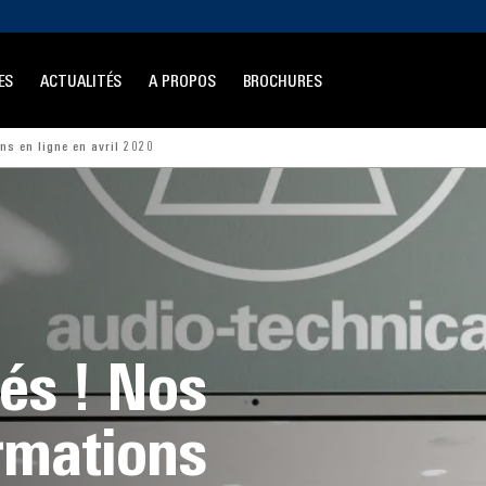
ES
ACTUALITÉS
A PROPOS
BROCHURES
ns en ligne en avril 2020
és ! Nos
rmations