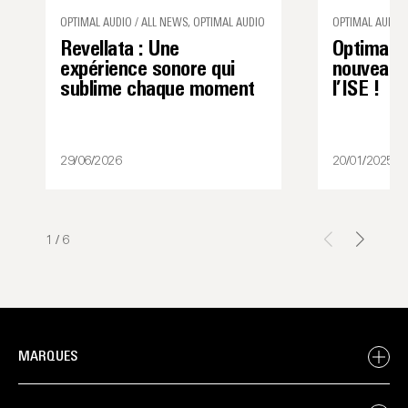
OPTIMAL AUDIO / ALL NEWS, OPTIMAL AUDIO
OPTIMAL AUDIO 
Revellata : Une
Optimal A
expérience sonore qui
nouveauté
sublime chaque moment
l’ISE !
29/06/2026
20/01/2025
1
/
6
MARQUES