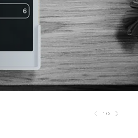
1
/
2