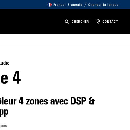
France | Français
Changer la langue
CHERCHER
CONTACT
Audio
e 4
ôleur 4 zones avec DSP &
pp
ques