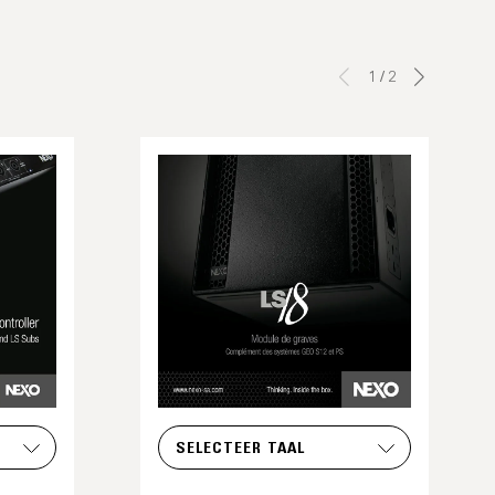
1
/
2
SELECTEER TAAL