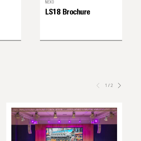
NEXO
LS18 Brochure
1
/
2