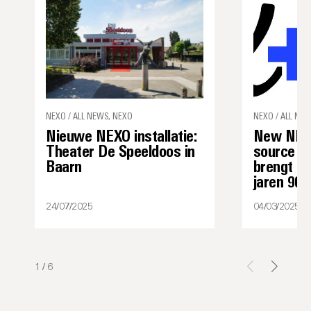
NEXO / ALL NEWS, NEXO
NEXO / ALL NEW
Nieuwe NEXO installatie:
New NEXO
Theater De Speeldoos in
source g
Baarn
brengt ee
jaren 90 
24/07/2025
04/03/2025
1
/
6