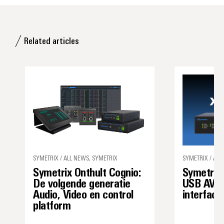
Related articles
SYMETRIX / ALL NEWS, SYMETRIX
SYMETRIX / ALL
Symetrix Onthult Cognio:
Symetrix 
De volgende generatie
USB AVoI
Audio, Video en control
interface
platform