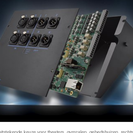
uitstekende keuze voor theaters, gymzalen, gebedshuizen, recht