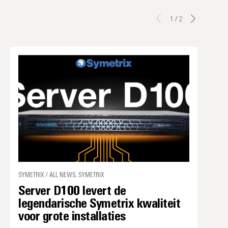
1
/
2
SYMETRIX / ALL NEWS, SYMETRIX
Server D100 levert de
legendarische Symetrix kwaliteit
voor grote installaties