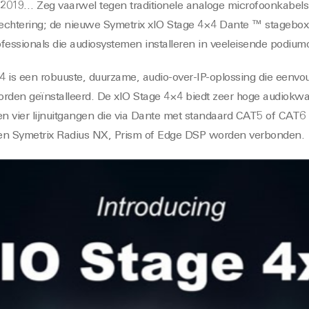
19… Zeg vaarwel tegen traditionele analoge microfoonkabels di
echtering; de nieuwe Symetrix xIO Stage 4×4 Dante ™ stagebox 
rofessionals die audiosystemen installeren in veeleisende podi
4 is een robuuste, duurzame, audio-over-IP-oplossing die eenv
rden geïnstalleerd. De xIO Stage 4×4 biedt zeer hoge audiokwali
en vier lijnuitgangen die via Dante met standaard CAT5 of CAT6
een Symetrix Radius NX, Prism of Edge DSP worden verbonden.