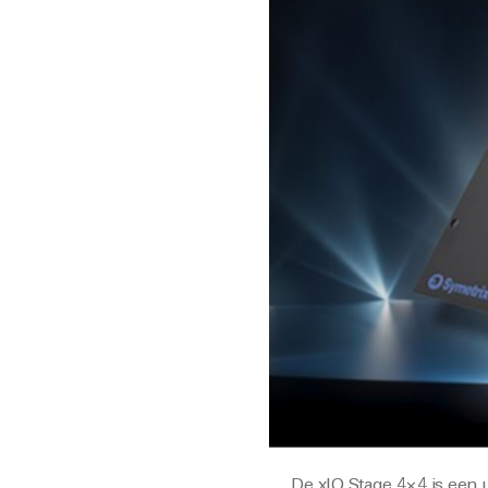
De xIO Stage 4×4 is een 