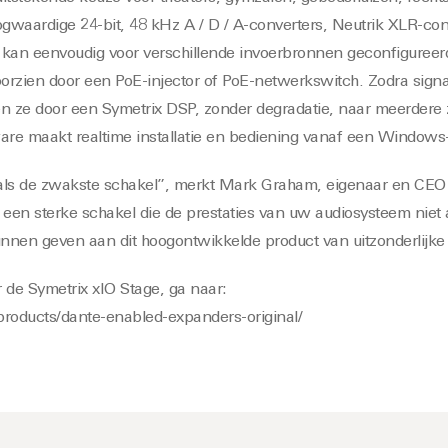
gwaardige 24-bit, 48 kHz A / D / A-converters, Neutrik XLR-co
kan eenvoudig voor verschillende invoerbronnen geconfigureer
orzien door een PoE-injector of PoE-netwerkswitch. Zodra signa
 ze door een Symetrix DSP, zonder degradatie, naar meerdere
re maakt realtime installatie en bediening vanaf een Windows-
als de zwakste schakel”, merkt Mark Graham, eigenaar en CEO 
 een sterke schakel die de prestaties van uw audiosysteem niet a
unnen geven aan dit hoogontwikkelde product van uitzonderlijke 
 de Symetrix xIO Stage, ga naar:
products/dante-enabled-expanders-original/