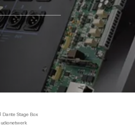
 Dante Stage Box
audionetwerk