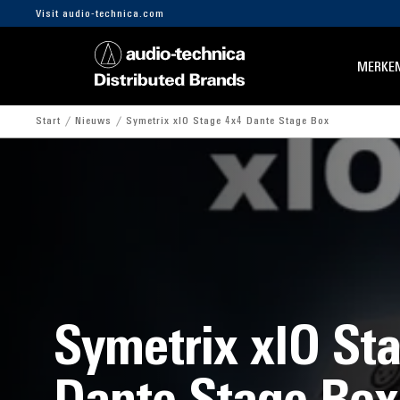
Visit audio-technica.com
MERKE
Start
Nieuws
Symetrix xIO Stage 4x4 Dante Stage Box
Symetrix xIO St