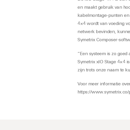
en maakt gebruik van hoo
kabelmontage-punten en 
4×4 wordt van voeding vo
netwerk bevinden, kunnen
Symetrix Composer-softwa
“Een systeem is zo goed 
Symetrix xIO Stage 4×4 is
zijn trots onze naam te k
Voor meer informatie over
https://www.symetrix.co/