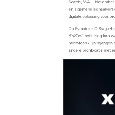
Seattle, WA —November 20
en algemene signaalversl
digitale oplossing voor p
De Symetrix xIO Stage 4×
8″x8″x4″ behuizing kan wo
microfoon / lijningangen 
andere bronlocatie met 