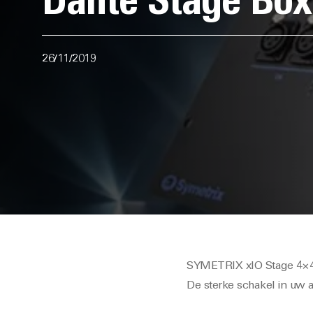
Dante Stage Box
26/11/2019
SYMETRIX xIO Stage 4×4
De sterke schakel in uw 