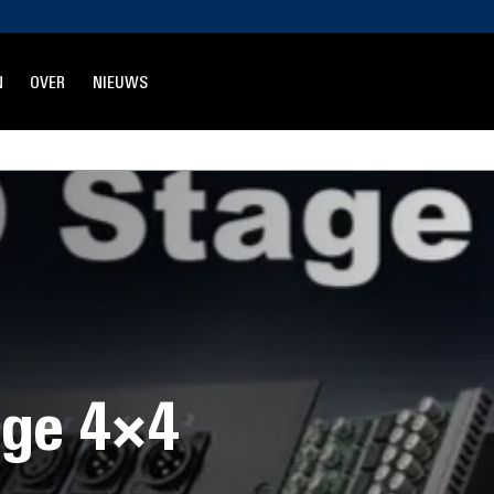
N
OVER
NIEUWS
age 4×4