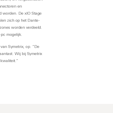
nnectoren en
d worden. De xIO Stage
len zich op het Dante-
 zones worden verdeeld.
pc mogelijk.
van Symetrix, op. “De
antast. Wij bij Symetrix
kwaliteit.”