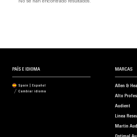
No se han encontrado resultados.
PAÍS E IDIOMA
MARCAS
Allen & He
Spain | Español
Cambiar idioma
Alto Profes
Audient
Linea Rese
Martin Aud
Optimal Au