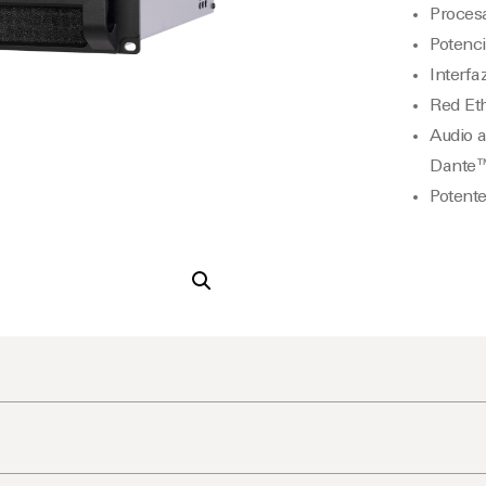
Procesa
Potenci
Interfa
Red Eth
Audio a
Dante™
Potente