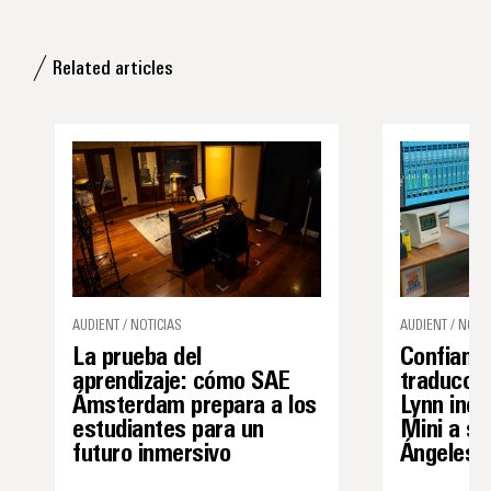
Related articles
AUDIENT / NOTICIAS
AUDIENT / NOTIC
La prueba del
Confianza
aprendizaje: cómo SAE
traducció
Ámsterdam prepara a los
Lynn inco
estudiantes para un
Mini a su
futuro inmersivo
Ángeles