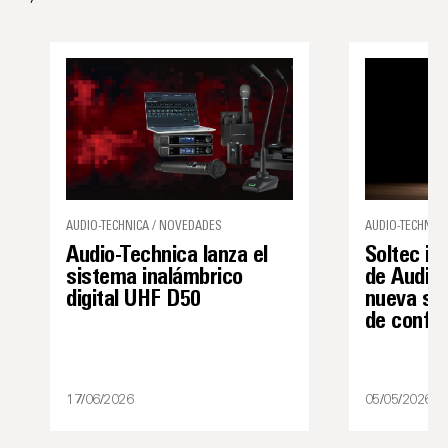
AUDIO-TECHNICA / NOVEDADES
AUDIO-TECHNICA
Audio-Technica lanza el
Soltec in
sistema inalámbrico
de Audio-
digital UHF D50
nueva sol
de confe
17/06/2026
05/05/2026