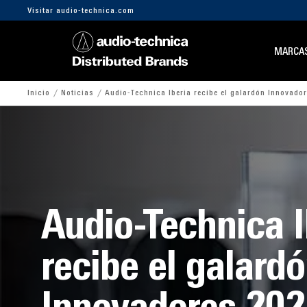
Visitar audio-technica.com
MARCA
Inicio
Noticias
Audio-Technica Iberia recibe el galardón Innovado
Audio-Technica I
recibe el galard