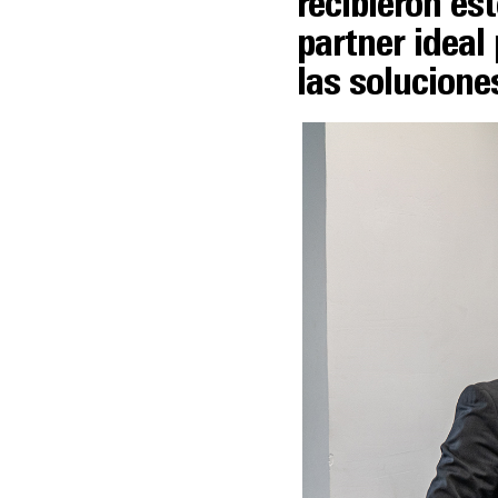
recibieron es
partner ideal
las solucion