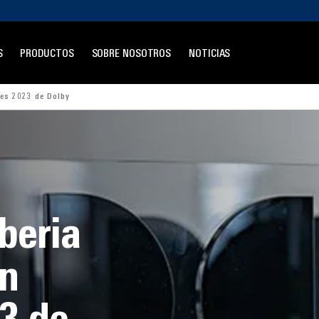
S
PRODUCTOS
SOBRE NOSOTROS
NOTICIAS
res 2023 de Dolby
beria
ón