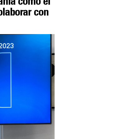
añía como el
olaborar con