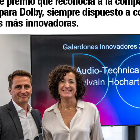
te premio que reconocía a la comp
 para Dolby, siempre dispuesto a c
es más innovadoras.