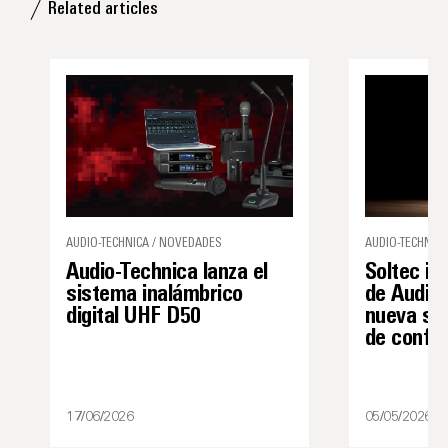
Related articles
AUDIO-TECHNICA / NOVEDADES
AUDIO-TECHNICA
Audio-Technica lanza el
Soltec in
sistema inalámbrico
de Audio-
digital UHF D50
nueva sol
de confe
17/06/2026
05/05/2026