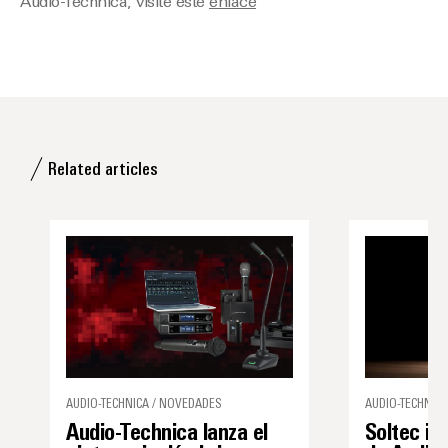
Audio-Technica, visite este
enlace
Related articles
AUDIO-TECHNICA / NOVEDADES
AUDIO-TECHNICA
Audio-Technica lanza el
Soltec in