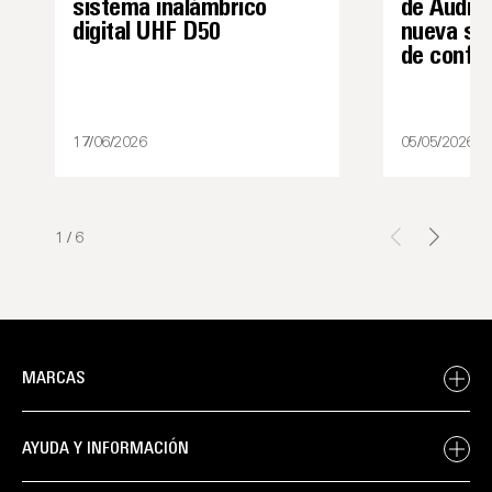
sistema inalámbrico
de Audio-
digital UHF D50
nueva sol
de confe
17/06/2026
05/05/2026
1
/
6
MARCAS
AYUDA Y INFORMACIÓN