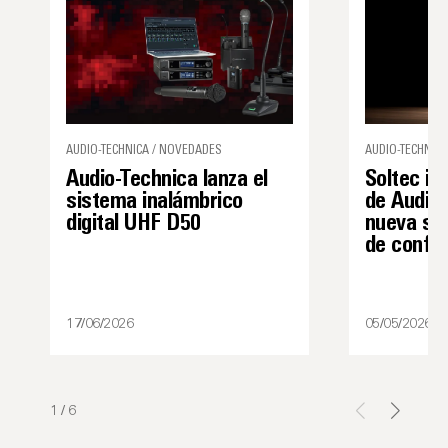
AUDIO-TECHNICA / NOVEDADES
AUDIO-TECHNICA
Audio-Technica lanza el
Soltec in
sistema inalámbrico
de Audio-
digital UHF D50
nueva sol
de confe
17/06/2026
05/05/2026
1
/
6