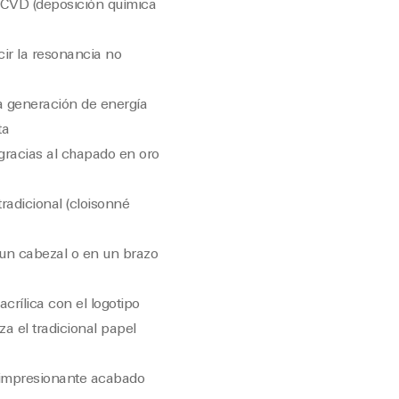
e CVD (deposición química
cir la resonancia no
a generación de energía
ta
, gracias al chapado en oro
radicional (cloisonné
n un cabezal o en un brazo
rílica con el logotipo
za el tradicional papel
 impresionante acabado