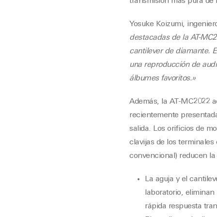
transmisión más pura de l
Yosuke Koizumi, ingenier
destacadas de la AT-MC202
cantilever de diamante. E
una reproducción de audi
álbumes favoritos.»
Además, la AT-MC2022 adop
recientemente presentada
salida. Los orificios de m
clavijas de los terminale
convencional) reducen la 
La aguja y el cantile
laboratorio, eliminan
rápida respuesta tran