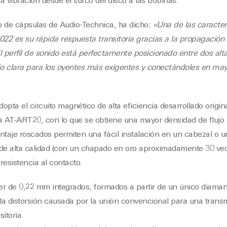
a vibración desde el surco del disco a las bobinas.
o de cápsulas de Audio-Technica, ha dicho:
«Una de las caracter
2 es su rápida respuesta transitoria gracias a la propagación d
l perfil de sonido está perfectamente posicionado entre dos al
o clara para los oyentes más exigentes y conectándoles en may
ta el circuito magnético de alta eficiencia desarrollado origin
 AT-ART20, con lo que se obtiene una mayor densidad de flujo 
ontaje roscados permiten una fácil instalación en un cabezal o u
s de alta calidad (con un chapado en oro aproximadamente 30 ve
resistencia al contacto.
ver de 0,22 mm integrados, formados a partir de un único diaman
 la distorsión causada por la unión convencional para una trans
sitoria