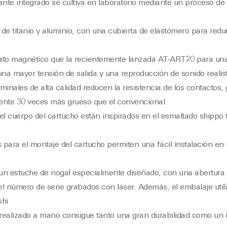
mante integrado se cultiva en laboratorio mediante un proceso d
de titanio y aluminio, con una cubierta de elastómero para redu
cuito magnético que la recientemente lanzada AT-ART20 para un
una mayor tensión de salida y una reproducción de sonido realis
erminales de alta calidad reducen la resistencia de los contactos
nte 30 veces más grueso que el convencional
el cuerpo del cartucho están inspirados en el esmaltado shippo t
s para el montaje del cartucho permiten una fácil instalación e
un estuche de nogal especialmente diseñado, con una abertura ac
 el número de serie grabados con láser. Además, el embalaje utili
hi
realizado a mano consigue tanto una gran durabilidad como un