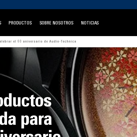
S
PRODUCTOS
SOBRE NOSOTROS
NOTICIAS
elebrar el 60 aniversario de Audio-Technica
oductos
ada para