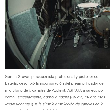
Gareth Grover, percusionista profesional y profesor de
batería, describió la incorporación del preamplificador de
micrófono de 8 canales de Audient,
ASP880
, a su equipo
como «
sinceramente, como la noche y el día, mucho más
impresionante que la simple ampliación de canales en la