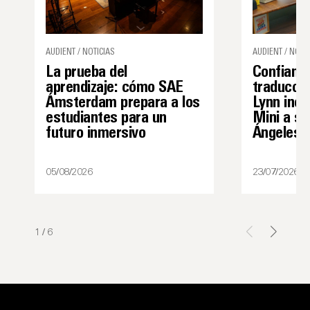
AUDIENT / NOTICIAS
AUDIENT / NOTIC
La prueba del
Confianza
aprendizaje: cómo SAE
traducció
Ámsterdam prepara a los
Lynn inco
estudiantes para un
Mini a su
futuro inmersivo
Ángeles
05/08/2026
23/07/2026
1
/
6