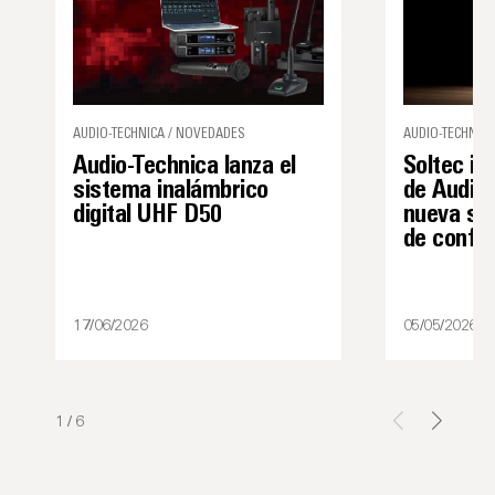
AUDIO-TECHNICA / NOVEDADES
AUDIO-TECHNICA
Audio-Technica lanza el
Soltec in
sistema inalámbrico
de Audio-
digital UHF D50
nueva sol
de confe
17/06/2026
05/05/2026
1
/
6