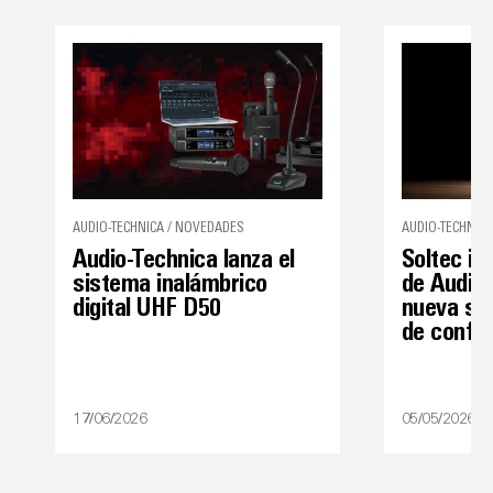
AUDIO-TECHNICA / NOVEDADES
AUDIO-TECHNICA
Audio-Technica lanza el
Soltec in
sistema inalámbrico
de Audio-
digital UHF D50
nueva sol
de confe
17/06/2026
05/05/2026