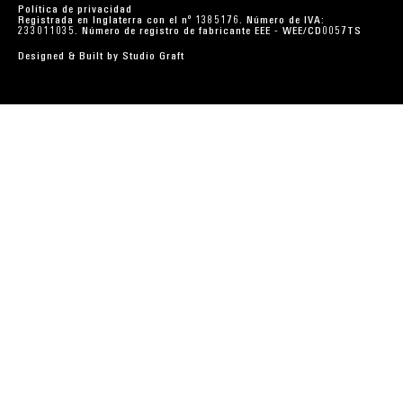
Política de privacidad
Registrada en Inglaterra con el nº 1385176. Número de IVA:
233011035. Número de registro de fabricante EEE - WEE/CD0057TS
Designed & Built by
Studio Graft