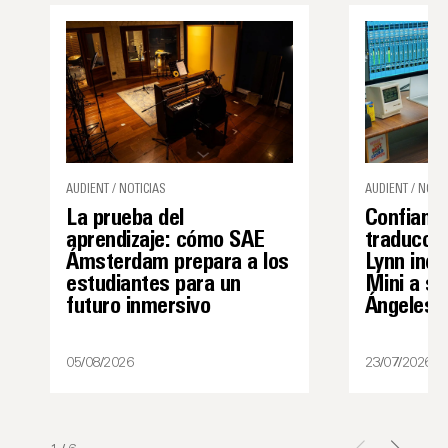
AUDIENT / NOTICIAS
AUDIENT / NOTIC
La prueba del
Confianza
aprendizaje: cómo SAE
traducció
Ámsterdam prepara a los
Lynn inco
estudiantes para un
Mini a su
futuro inmersivo
Ángeles
05/08/2026
23/07/2026